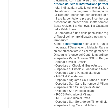
trattamento con il primo ed unico farmaco
articolo del sito di informazione partec
nota, indirizzata a tutte le Asl e le strut
che abbiano una diagnosi di fibrosi polm
La Regione, pensando alle difficoltà di
ritirare la confezione presso il centro os
prescrittori (la prescrizione spetta sempr
Busto Arsizio, 1 a Mantova, 1 a Casateno
della Valdichiana.
La Lombardia è una delle pochissime regio
di fibrosi polmonare idiopatica potranno r
terapeutico.
Sempre
Informati.eu
ricorda che, qualor
moderata, l’Osservatorio Malattie Rare 
chiare su cosa fare e a chi rivolgersi per ri
Di seguito l'elenco dei Centri lombardi pe
- Ospedale Papa Giovanni XXIII di Berg
- Spedali Civili di Brescia
- Ospedale di Circolo di Busto Arsizio
- Ospedale di Circolo e Fondazione Macc
- Ospedale Carlo Poma di Mantova
- INRCA di Casatenovo
- Ospedale Niguarda Ca’ Granda di Mila
- Ospedale San Carlo Borromeo di Milan
- Ospedale San Giuseppe di Milano
- Ospedale San Paolo di Milano
- IRCCS Policlinico di Milano
- IRCCS Policlinico di Pavia
- Ospedale San Gerardo dei Tintori di M
- Ospedale Luigi Sacco di Milano