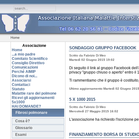
Home
Associazione
SONDAGGIO GRUPPO FACEBOOK
Home
...a mio padre
Scritto da Fabrizio Di Meo
Comitato Scientifico
Martedì 02 Giugno 2015 19:02
Consiglio Direttivo
Comunicazioni
Di seguito il link al gruppo Facebook del
Perché AIMIP
privacy "gruppo chiuso o aperto" entro il
Dicono di noi...
Associarsi
Ti rammentiamo che il gruppo è costituito,
Contattaci
Statuto
Ultimo aggiornamento Martedì 02 Giugno 2015
Malattie rare del polmone
Ricevi gli aggiornamenti
5 X 1000 2015
5x1000
HAI DOMANDE?
Scritto da Fabrizio Di Meo
Mercoledì 27 Maggio 2015 16:02
Fibrosi polmonare
L'associazione ha richiesto l'iscrizione pe
Cosa è?
Glossario
FINANZIAMENTO BORSA DI STUDI
Esami