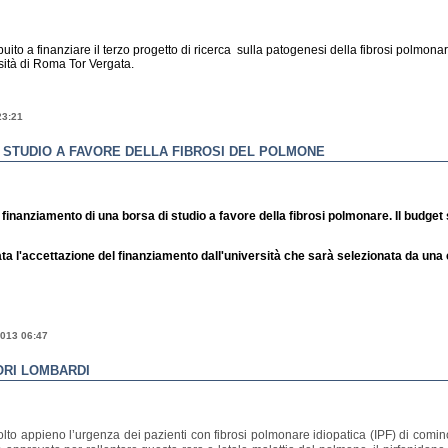
uito a finanziare il terzo progetto di ricerca sulla patogenesi della fibrosi polmona
rsità di Roma Tor Vergata.
23:21
 STUDIO A FAVORE DELLA FIBROSI DEL POLMONE
 finanziamento di una borsa di studio a favore della fibrosi polmonare. Il budget 
ta l'accettazione del finanziamento dall'università che sarà selezionata da una
2013 06:47
ORI LOMBARDI
 appieno l’urgenza dei pazienti con fibrosi polmonare idiopatica (IPF) di cominciar