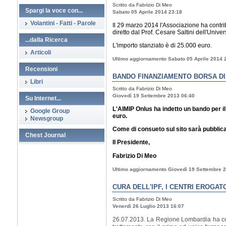
Scritto da Fabrizio Di Meo
Spargi la voce con...
Sabato 05 Aprile 2014 23:18
Volantini - Fatti - Parole
Il 29 marzo 2014 l'Associazione ha contrib
diretto dal Prof. Cesare Saltini dell'Unive
...dalla Ricerca
L'importo stanziato è di 25.000 euro.
Articoli
Ultimo aggiornamento Sabato 05 Aprile 2014 
Recensioni
BANDO FINANZIAMENTO BORSA DI
Libri
Scritto da Fabrizio Di Meo
Giovedì 19 Settembre 2013 06:40
Su Internet...
L'AIMIP Onlus ha indetto un bando per il
Google Group
euro.
Newsgroup
Come di consueto sul sito sarà pubblica
Chest Journal
Il Presidente,
Fabrizio Di Meo
Ultimo aggiornamento Giovedì 19 Settembre 
CURA DELL'IPF, I CENTRI EROGAT
Scritto da Fabrizio Di Meo
Venerdì 26 Luglio 2013 16:07
26.07.2013. La Regione Lombardia ha colto