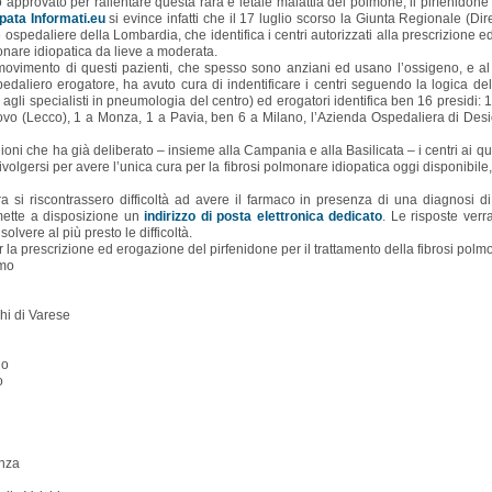
 approvato per rallentare questa rara e letale malattia del polmone, il pirfenidon
ipata Informati.eu
si evince infatti che il 17 luglio scorso la Giunta Regionale (
ture ospedaliere della Lombardia, che identifica i centri autorizzati alla prescrizione 
onare idiopatica da lieve a moderata.
 movimento di questi pazienti, che spesso sono anziani ed usano l’ossigeno, e al
pedaliero erogatore, ha avuto cura di indentificare i centri seguendo la logica dell
e agli specialisti in pneumologia del centro) ed erogatori identifica ben 16 presidi:
vo (Lecco), 1 a Monza, 1 a Pavia, ben 6 a Milano, l’Azienda Ospedaliera di Desio
ni che ha già deliberato – insieme alla Campania e alla Basilicata – i centri ai qu
ivolgersi per avere l’unica cura per la fibrosi polmonare idiopatica oggi disponibile,
a si riscontrassero difficoltà ad avere il farmaco in presenza di una diagnosi di
mette a disposizione un
indirizzo di posta elettronica dedicato
. Le risposte verr
solvere al più presto le difficoltà.
r la prescrizione ed erogazione del pirfenidone per il trattamento della fibrosi pol
amo
hi di Varese
no
o
onza