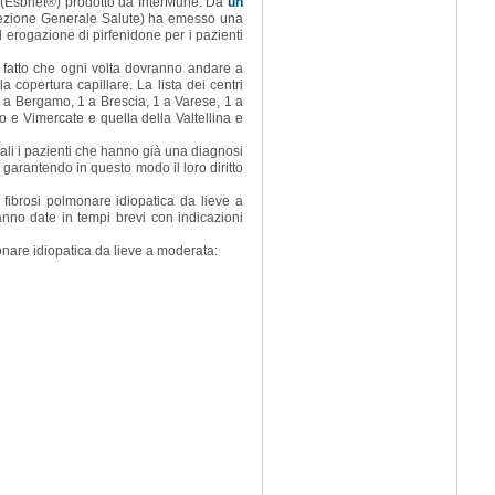
e (Esbriet®) prodotto da InterMune. Da
un
Direzione Generale Salute) ha emesso una
ed erogazione di pirfenidone per i pazienti
 fatto che ogni volta dovranno andare a
a copertura capillare. La lista dei centri
 1 a Bergamo, 1 a Brescia, 1 a Varese, 1 a
 e Vimercate e quella della Valtellina e
ali i pazienti che hanno già una diagnosi
 garantendo in questo modo il loro diritto
 fibrosi polmonare idiopatica da lieve a
anno date in tempi brevi con indicazioni
monare idiopatica da lieve a moderata: