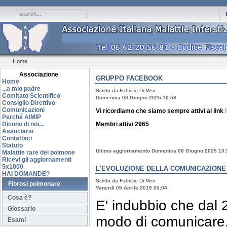
Home
Associazione
GRUPPO FACEBOOK
Home
...a mio padre
Scritto da Fabrizio Di Meo
Comitato Scientifico
Domenica 08 Giugno 2025 10:53
Consiglio Direttivo
Comunicazioni
Vi ricordiamo che siamo sempre attivi al link
Perché AIMIP
Dicono di noi...
Membri attivi 2965
Associarsi
Contattaci
Statuto
Ultimo aggiornamento Domenica 08 Giugno 2025 10:
Malattie rare del polmone
Ricevi gli aggiornamenti
5x1000
L'EVOLUZIONE DELLA COMUNICAZIONE
HAI DOMANDE?
Scritto da Fabrizio Di Meo
Fibrosi polmonare
Venerdì 05 Aprile 2019 00:04
Cosa è?
E' indubbio che dal 
Glossario
modo di comunicare
Esami