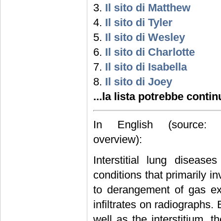
3.
Il sito di Matthew
4.
Il sito di Tyler
5.
Il sito di Wesley
6.
Il sito di Charlotte
7.
Il sito di Isabella
8.
Il sito di Joey
...la lista potrebbe conti
In English (source: htt
overview):
Interstitial lung diseas
conditions that primarily in
to derangement of gas exc
infiltrates on radiographs.
well as the interstitium, t