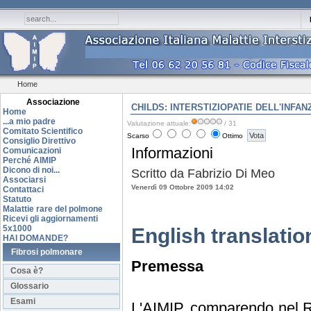
Home
Associazione
CHILDS: INTERSTIZIOPATIE DELL'INFAN
Home
...a mio padre
Valutazione attuale:
/ 31
Comitato Scientifico
Scarso
Ottimo
Consiglio Direttivo
Informazioni
Comunicazioni
Perché AIMIP
Dicono di noi...
Scritto da Fabrizio Di Meo
Associarsi
Venerdì 09 Ottobre 2009 14:02
Contattaci
Statuto
Malattie rare del polmone
Ricevi gli aggiornamenti
5x1000
English translatio
HAI DOMANDE?
Fibrosi polmonare
Premessa
Cosa è?
Glossario
Esami
L'AIMIP, comparendo nel Reg