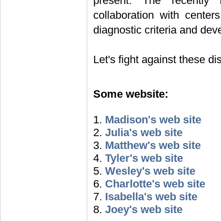
present. The recently 
collaboration with center
diagnostic criteria and deve
Let's fight against these d
Some website:
1.
Madison's web site
2.
Julia's web site
3.
Matthew's web site
4.
Tyler's web site
5.
Wesley's web site
6.
Charlotte's web site
7.
Isabella's web site
8.
Joey's web site