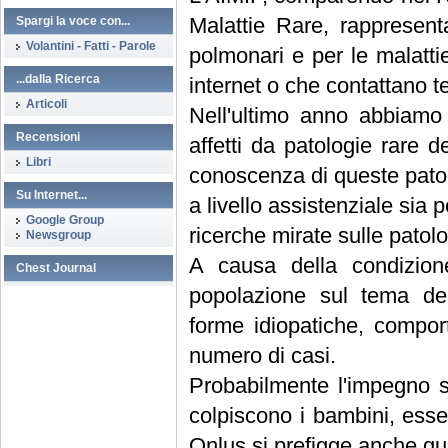
Malattie Rare, rappresenta
Spargi la voce con...
Volantini - Fatti - Parole
polmonari e per le malatti
...dalla Ricerca
internet o che contattano te
Articoli
Nell'ultimo anno abbiamo 
Recensioni
affetti da patologie rare d
Libri
conoscenza di queste patolo
Su Internet...
a livello assistenziale sia p
Google Group
ricerche mirate sulle patol
Newsgroup
A causa della condizione 
Chest Journal
popolazione sul tema dell
forme idiopatiche, compor
numero di casi.
Probabilmente l'impegno s
colpiscono i bambini, esse
Onlus si prefigge anche qu