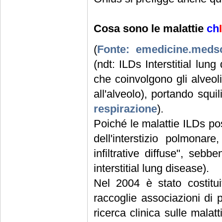
Cosa sono le malattie
ch
(
Fonte: emedicine.meds
(ndt: ILDs Interstitial lun
che coinvolgono gli alveoli
all'alveolo), portando squ
respirazione
).
Poiché le malattie ILDs pos
dell'interstizio polmonar
infiltrative diffuse", sebb
interstitial lung disease).
Nel 2004 è stato costituit
raccoglie associazioni di p
ricerca clinica sulle mala