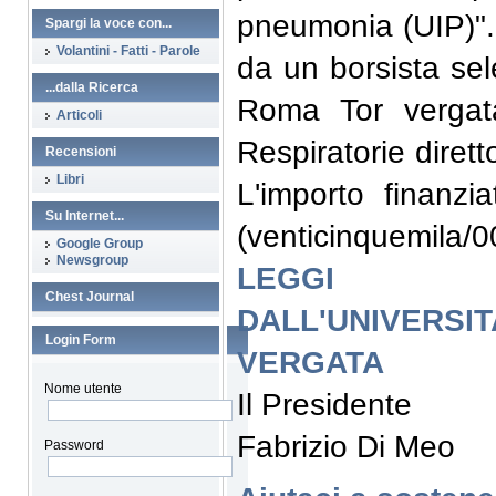
pneumonia (UIP)". 
Spargi la voce con...
Volantini - Fatti - Parole
da un borsista sele
...dalla Ricerca
Roma Tor vergata
Articoli
Respiratorie dirett
Recensioni
Libri
L'importo finanz
Su Internet...
(venticinquemila/0
Google Group
Newsgroup
LEGGI A
Chest Journal
DALL'UNIVER
Login Form
VERGATA
Nome utente
Il Presidente
Fabrizio Di Meo
Password