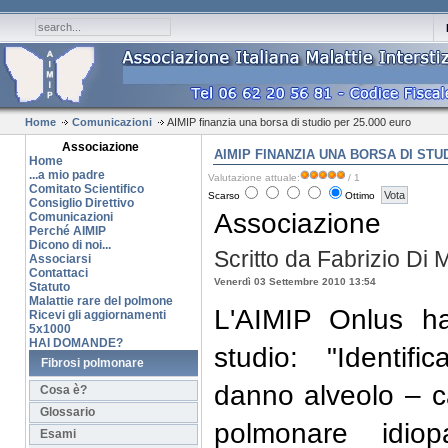
Home
Comunicazioni
AIMIP finanzia una borsa di studio per 25.000 euro
Associazione
AIMIP FINANZIA UNA BORSA DI STU
Home
...a mio padre
Valutazione attuale:
/ 1
Comitato Scientifico
Scarso
Ottimo
Consiglio Direttivo
Associazione
Comunicazioni
Perché AIMIP
Dicono di noi...
Scritto da Fabrizio Di
Associarsi
Contattaci
Venerdì 03 Settembre 2010 13:54
Statuto
Malattie rare del polmone
L'AIMIP Onlus ha
Ricevi gli aggiornamenti
5x1000
HAI DOMANDE?
studio: "Identif
Fibrosi polmonare
danno alveolo – cap
Cosa è?
Glossario
polmonare idiopa
Esami