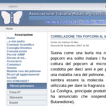
Home
Associazione
CORRELAZIONE TRA POPCORN AL M
Home
...a mio padre
Scritto da Fabrizio Di Meo
Comitato Scientifico
Giovedì 06 Settembre 2007 11:50
Consiglio Direttivo
Comunicazioni
Suona come una burla ma no
Perché AIMIP
popcorn era solito inalare i 
Dicono di noi...
Associarsi
cottura del popcorn al micr
Contattaci
Statuto
condotta per dieci anni e per p
Malattie rare del polmone
una malattia rara del polmone.
Ricevi gli aggiornamenti
5x1000
sembra essere la molecola de
HAI DOMANDE?
utilizzata per dare la fragranza
Fibrosi polmonare
La ConAgra, principale produtt
Cosa è?
ha annunciato che sospender
Glossario
Butanedione).
Esami