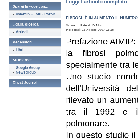
Leggi l'articolo completo
Spargi la voce con...
Volantini - Fatti - Parole
FIBROSI: È IN AUMENTO IL NUMERO
...dalla Ricerca
Scritto da Fabrizio Di Meo
Mercoledì 01 Agosto 2007 11:25
Articoli
Prefazione AIMIP:
Recensioni
Libri
la fibrosi pol
Su Internet...
specialmente tra l
Google Group
Newsgroup
Uno studio cond
Chest Journal
dell'Università
rilevato un aument
tra il 1992 e i
polmonare.
In questo studio i