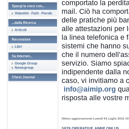
comportato la perdita d
Spargi la voce con...
mail. Ciò ha comportat
Volantini - Fatti - Parole
delle pratiche più ban
...dalla Ricerca
alle attestazioni per
Articoli
la linea telefonica e
Recensioni
sistemi che hanno su
Libri
che il numero dell'ass
Su Internet...
servizio. Siamo spiac
Google Group
Newsgroup
indipendente dalla no
Chest Journal
caso, vi invitiamo a c
info@aimip.org
 qua
risposta alle vostre m
Ultimo aggiornamento Lunedì 04 Luglio 2016 19
SEDI OPERATIVE AIMIP ONLUS