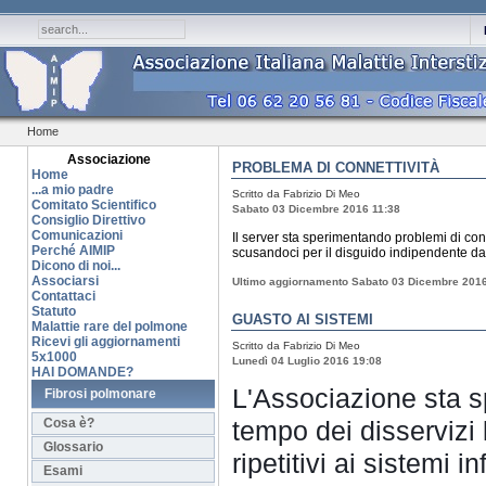
Home
Associazione
PROBLEMA DI CONNETTIVITÀ
Home
...a mio padre
Scritto da Fabrizio Di Meo
Comitato Scientifico
Sabato 03 Dicembre 2016 11:38
Consiglio Direttivo
Comunicazioni
Il server sta sperimentando problemi di co
Perché AIMIP
scusandoci per il disguido indipendente dal
Dicono di noi...
Associarsi
Ultimo aggiornamento Sabato 03 Dicembre 2016
Contattaci
Statuto
GUASTO AI SISTEMI
Malattie rare del polmone
Ricevi gli aggiornamenti
Scritto da Fabrizio Di Meo
5x1000
Lunedì 04 Luglio 2016 19:08
HAI DOMANDE?
L'Associazione sta 
Fibrosi polmonare
Cosa è?
tempo dei disservizi l
Glossario
ripetitivi ai sistemi 
Esami