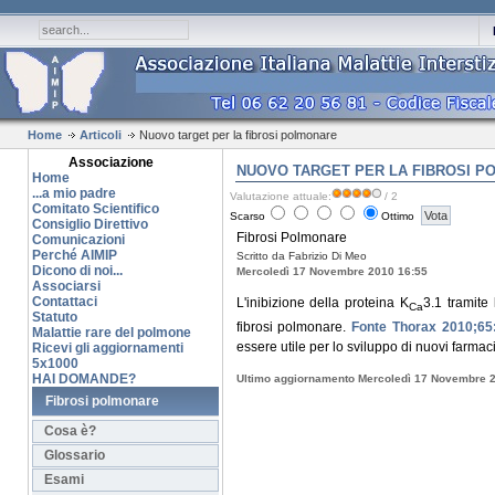
Home
Articoli
Nuovo target per la fibrosi polmonare
Associazione
NUOVO TARGET PER LA FIBROSI 
Home
...a mio padre
Valutazione attuale:
/ 2
Comitato Scientifico
Scarso
Ottimo
Consiglio Direttivo
Fibrosi Polmonare
Comunicazioni
Perché AIMIP
Scritto da Fabrizio Di Meo
Dicono di noi...
Mercoledì 17 Novembre 2010 16:55
Associarsi
Contattaci
L'inibizione della proteina K
3.1 tramite
Ca
Statuto
fibrosi polmonare.
Fonte Thorax 2010;65
Malattie rare del polmone
essere utile per lo sviluppo di nuovi farmaci
Ricevi gli aggiornamenti
5x1000
HAI DOMANDE?
Ultimo aggiornamento Mercoledì 17 Novembre 
Fibrosi polmonare
Cosa è?
Glossario
Esami